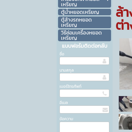
เหรียญ
ล้า
ตู้น้ำหยอดเหรียญ
ตู้ล้างรถหยอด
ต่
เหรียญ
วิธีซ่อมเครื่องหยอด
เหรียญ
แบบฟอร์มติดต่อกลับ
ชื่อ
นามสกุล
เบอร์โทรศัพท์
อีเมล
ข้อความ